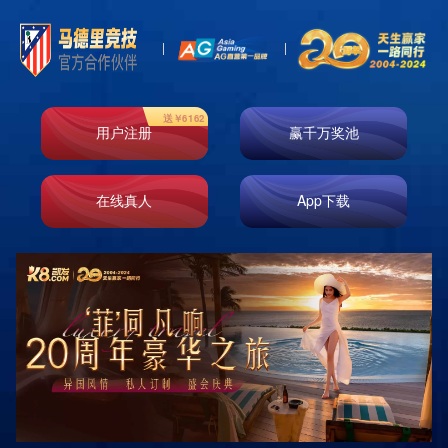
热门目的地
分类 +
DESTINATIONS